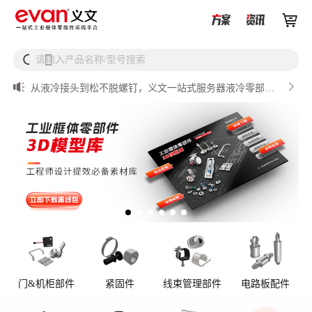


UQD vs UQDB怎么选？数据中心液冷接头选型（含OCP标

准对比）


请输入产品名称/型号搜索
搜
储能设备为什么必须用防松螺母？

从液冷接头到松不脱螺钉，义文一站式服务器液冷零部件
解决方案

储能逆变器密封件推介

AI数据中心服务器液冷接头
门&机柜部件
紧固件
线束管理部件
电路板配件