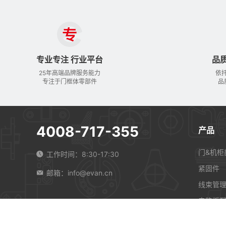
专业专注 行业平台
品
25年高端品牌服务能力
依
专注于门框体零部件
品
4008-717-355
产品
门&机柜
工作时间：8:30-17:30
紧固件
邮箱：info@evan.cn
线束管
电路板
机械运