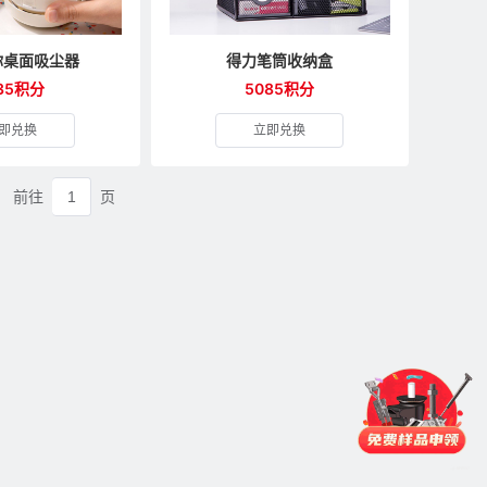
你桌面吸尘器
得力笔筒收纳盒
35积分
5085积分
即兑换
立即兑换
前往
页
门锁
铰链
拉手
脚轮
支撑
更多
品类齐全
支持定制