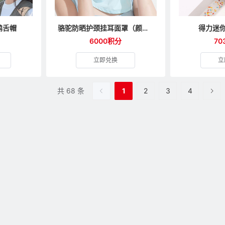
鸭舌帽
骆驼防晒护颈挂耳面罩（颜色随机）
得力迷
6000积分
70
立即兑换
立
共 68 条
1
2
3
4