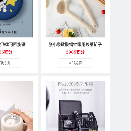
软飞盘可回旋镖
张小泉硅胶锅铲家用炒菜铲子
85积分
2985积分
即兑换
立即兑换