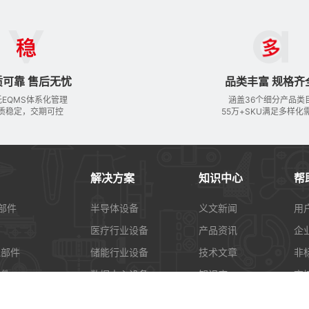
质可靠 售后无忧
品类丰富 规格齐
托EQMS体系化管理
涵盖36个细分产品类
质稳定，交期可控
55万+SKU满足多样化
解决方案
知识中心
帮
部件
半导体设备
义文新闻
用
医疗行业设备
产品资讯
企
理部件
储能行业设备
技术文章
非
配件
数据中心设备
知识库
商
动控制部件
视频库