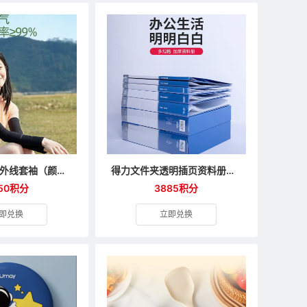
骆驼冰袖防紫外线套袖（颜色随机）
得力文件夹透明插页资料册加厚多层
50积分
3885积分
即兑换
立即兑换