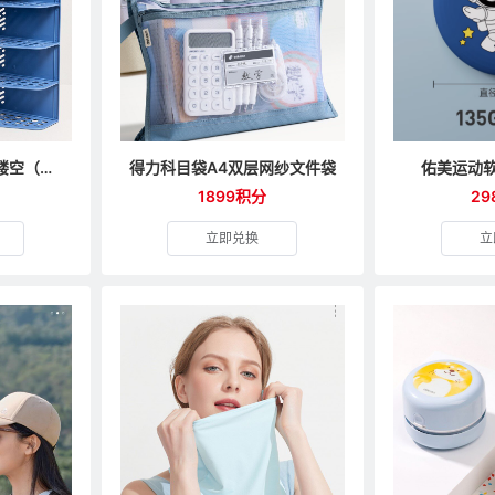
得力加厚文件框四栏镂空（颜色随机）
得力科目袋A4双层网纱文件袋
佑美运动
1899积分
29
立即兑换
立