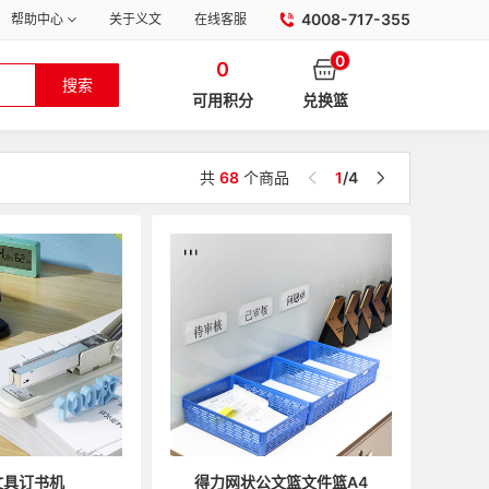
4008-717-355
帮助中心
关于义文
在线客服
0
0
搜索
可用积分
兑换篮
共
68
个商品
1
/4
文具订书机
得力网状公文篮文件篮A4