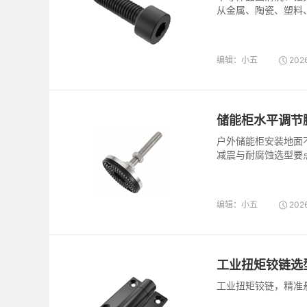
从金属、陶瓷、塑料、
及发黑/特氟龙涂层螺
并在千级洁净室完成
编辑：小五
2026
储能柜水平调节
户外储能柜安装地面
减震与耐腐蚀选型要
编辑：小五
2026
工业扭矩铰链选
工业扭矩铰链，精准