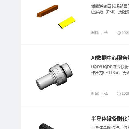
储能逆变器长期部署于
磁屏蔽（EMI）及阻
接头、多孔穿线密封
编辑：小五
2026
AI数据中心服
UQD/UQDB液冷快
作压力0~11Bar
OCP及NVIDIA规
编辑：小五
202
半导体设备耐化
半导体晶圆清洗、蚀