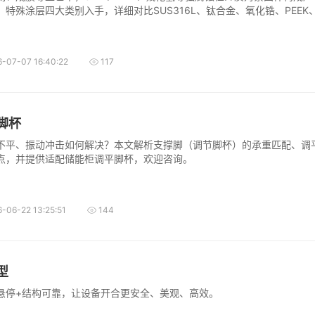
特殊涂层四大类别入手，详细对比SUS316L、钛合金、氧化锆、PEEK、P
丝的耐腐蚀性能与适用场景。义文工业五金提供从M2-M12的全系列耐
清洗包装，助力设备厂商精准选型、夯实良率根基。
-07-07 16:40:22
117
脚杯
不平、振动冲击如何解决？本文解析支撑脚（调节脚杯）的承重匹配、调
点，并提供适配储能柜调平脚杯，欢迎咨询。
-06-22 13:25:51
144
型
悬停+结构可靠，让设备开合更安全、美观、高效。