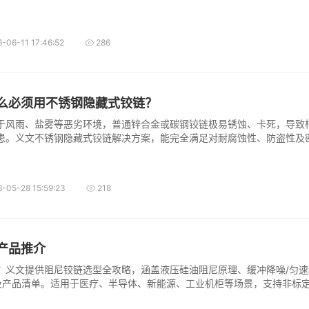
-06-11 17:46:52
286
么必须用不锈钢隐藏式铰链？
于风雨、盐雾等恶劣环境，普通锌合金或碳钢铰链极易锈蚀、卡死，导致
患。义文不锈钢隐藏式铰链解决方案，能完全满足对耐腐蚀性、防盗性及
盖密封、锁闭、紧固件的一站式充电桩零部件方案，确保整柜长期户外耐
-05-28 15:59:23
218
产品推介
？义文提供阻尼铰链选型全攻略，涵盖液压硅油阻尼原理、缓冲降噪/匀
及产品清单。适用于医疗、半导体、新能源、工业机柜等场景，支持非标