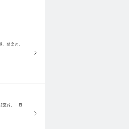
磁、耐腐蚀、
渐衰减，一旦