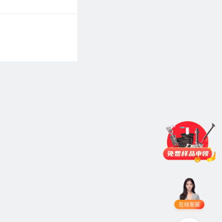
门锁
铰链
拉手
脚轮
支撑
更多
品类齐全
支持定制
立即申领
在线选
1V1客
型
服