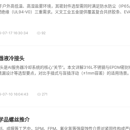
户外高低温、高湿盐雾环境，其密封件选型需同时满足防水防尘（IP65/I
燃绝缘（UL94-V0）三重需求。义文工业五金提供覆盖复合共挤胶条、EV
板的全系列密封方案，满足5年稳定密封寿命及1000小时紧固盐雾测试要
-07-17 16:30:34
92
务器液冷接头
接头是AI服务器冷却系统的核心“关节”。本文详解316L不锈钢与EPDM密
、无滴漏设计等选型要点，对比手插式与盲插浮动（±1mm容差）的适用场景
范的全系列接头方案。
6-07-10 16:04:43
271
学品螺丝推介
刻、成膜等工艺中，SPM、FPM、氟化氢等强腐蚀性介质对紧固件构成