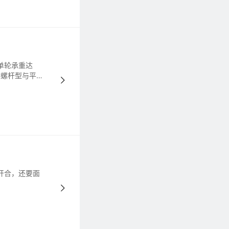
单轮承重达
供螺杆型与平板
开合，还要面