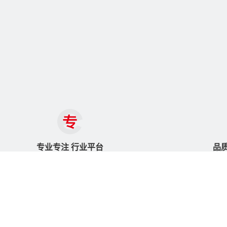
专业专注 行业平台
品
25年高端品牌服务能力
依
专注于门框体零部件
品
4008-717-355
产品