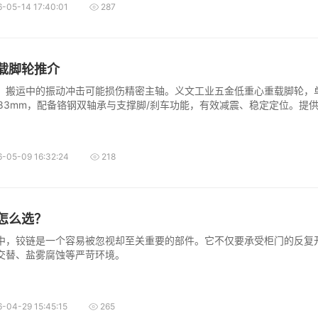
-05-14 17:40:01
287
载脚轮推介
，搬运中的振动冲击可能损伤精密主轴。义文工业五金低重心重载脚轮，
仅83mm，配备铬钢双轴承与支撑脚/刹车功能，有效减震、稳定定位。提
配半导体重型设备搬运场景。
-05-09 16:32:24
218
怎么选？
中，铰链是一个容易被忽视却至关重要的部件。它不仅要承受柜门的反复
交替、盐雾腐蚀等严苛环境。
-04-29 15:45:15
265