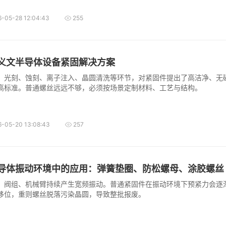
6-05-28 12:04:43
255
义文半导体设备紧固解决方案
，光刻、蚀刻、离子注入、晶圆清洗等环节，对紧固件提出了高洁净、无
高标准。普通螺丝远远不够，必须按场景定制材料、工艺与结构。
6-05-20 13:08:43
257
导体振动环境中的应用：弹簧垫圈、防松螺母、涂胶螺丝
、阀组、机械臂持续产生宽频振动。普通紧固件在振动环境下预紧力会逐
移位，重则螺丝脱落污染晶圆，导致整批报废。