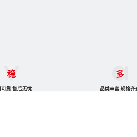
质可靠 售后无忧
品类丰富 规格齐
托EQMS体系化管理
涵盖36个细分产品类
质稳定，交期可控
55万+SKU满足多样化
解决方案
知识中心
帮