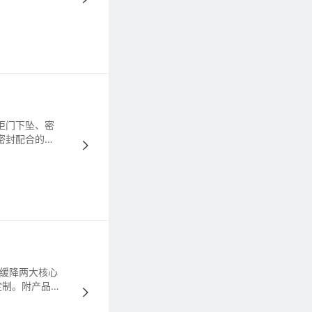
柜门下坠、密
密封配合的严
用性。
速缓降两大核心
定制。附产品