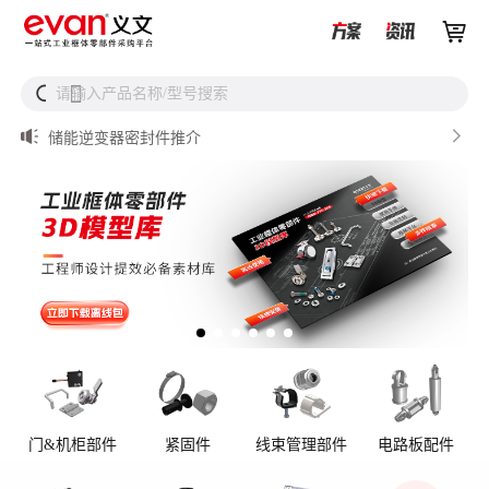


储能设备为什么必须用防松螺母？


请输入产品名称/型号搜索
搜

从液冷接头到松不脱螺钉，义文一站式服务器液冷零部件
解决方案

储能逆变器密封件推介

AI数据中心服务器液冷接头

UQD vs UQDB怎么选？数据中心液冷接头选型（含OCP标
准对比）
门&机柜部件
紧固件
线束管理部件
电路板配件