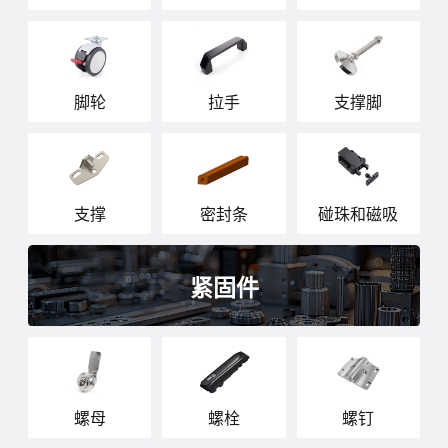
脚轮
拉手
支撑脚
支撑
密封条
碰珠和磁吸
紧固件
螺母
螺栓
螺钉